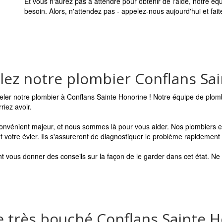
Et vous n'aurez pas à attendre pour obtenir de l'aide, notre éq
besoin. Alors, n'attendez pas - appelez-nous aujourd'hui et fai
elez notre plombier Conflans Sa
peler notre plombier à Conflans Sainte Honorine ! Notre équipe de plom
iez avoir.
nvénient majeur, et nous sommes là pour vous aider. Nos plombiers ex
otre évier. Ils s'assureront de diagnostiquer le problème rapidement et
t vous donner des conseils sur la façon de le garder dans cet état. Ne
 très bouché Conflans Sainte 