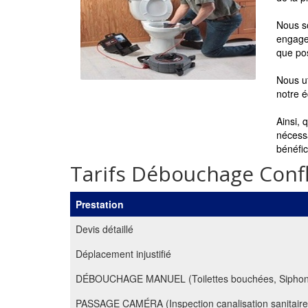
Nous so
engagem
que pos
Nous ut
notre 
Ainsi, 
nécessa
bénéfi
Tarifs Débouchage Conf
Prestation
Devis détaillé
Déplacement injustifié
DÉBOUCHAGE MANUEL (Toilettes bouchées, Siphon, Do
PASSAGE CAMÉRA (Inspection canalisation sanitaire,