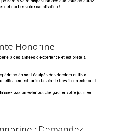
uipe sera à votre disposition dès que vous en aurez
tes déboucher votre canalisation !
inte Honorine
berie a des années d'expérience et est prête à
périmentés sont équipés des derniers outils et
 efficacement, puis de faire le travail correctement.
 laissez pas un évier bouché gâcher votre journée,
Honorine : Demandez