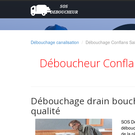
Débouchage canalisation
Débouchage Conflans Sai
Déboucheur Conflan
Débouchage drain bouché
qualité
SOS Dé
débouch
de la p