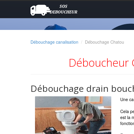
Débouchage canalisation
Débouchage Chatou
Déboucheur C
Débouchage drain bouché
Une can
Cela pe
est la 
fonctio